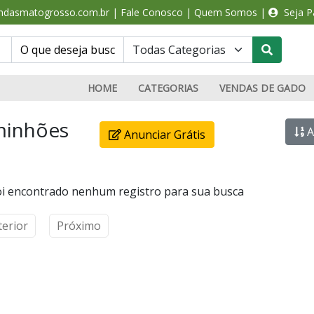
ndasmatogrosso.com.br
|
Fale Conosco
|
Quem Somos
|
Seja Pa
HOME
CATEGORIAS
VENDAS DE GADO
inhões
A
Anunciar Grátis
i encontrado nenhum registro para sua busca
terior
Próximo