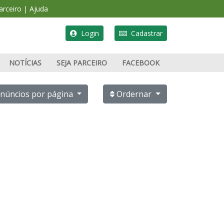
rceiro
|
Ajuda
Login
Cadastrar
NOTÍCIAS
SEJA PARCEIRO
FACEBOOK
PUBLICAR ANÚNCIO
núncios por página
Ordernar