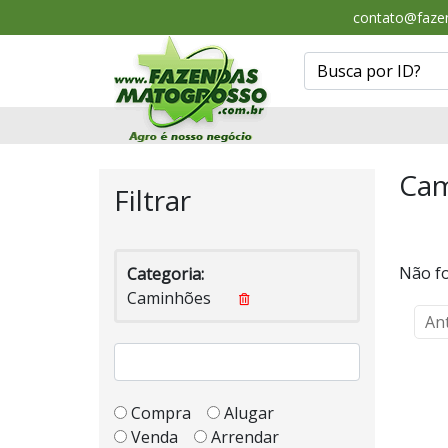
contato@faze
Cam
Filtrar
Não fo
Categoria:
Caminhões
An
Compra
Alugar
Venda
Arrendar