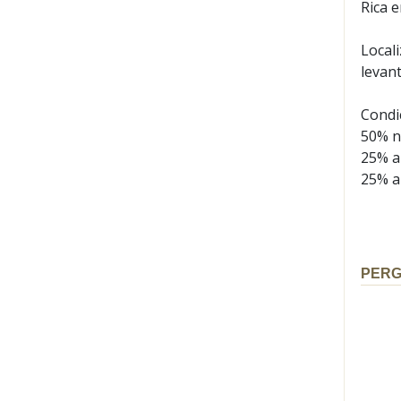
Rica 
Local
levan
Condi
50% n
25% a
25% a
PER