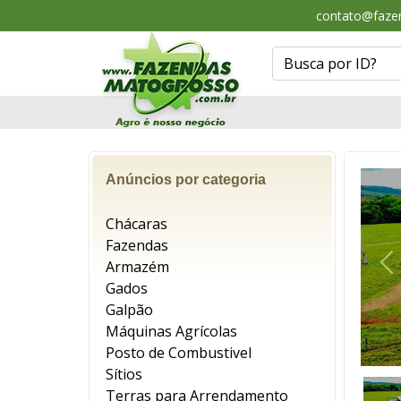
contato@faze
Anúncios por categoria
Chácaras
Fazendas
Armazém
An
Gados
Galpão
Máquinas Agrícolas
Posto de Combustivel
Sítios
Terras para Arrendamento