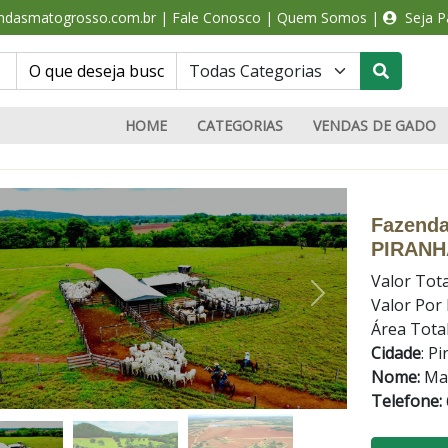
ndasmatogrosso.com.br
|
Fale Conosco
|
Quem Somos
|
Seja Pa
HOME
CATEGORIAS
VENDAS DE GADO
Fazenda
PIRANH
Valor Tota
Valor Por
terior
Próximo
Área Tota
Cidade
:
Pi
Nome:
Ma
Telefone: