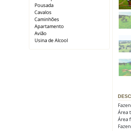
Pousada
Cavalos
Caminhões
Apartamento
Avião
Usina de Alcool
DESC
Fazen
Área t
Área 
Fazend