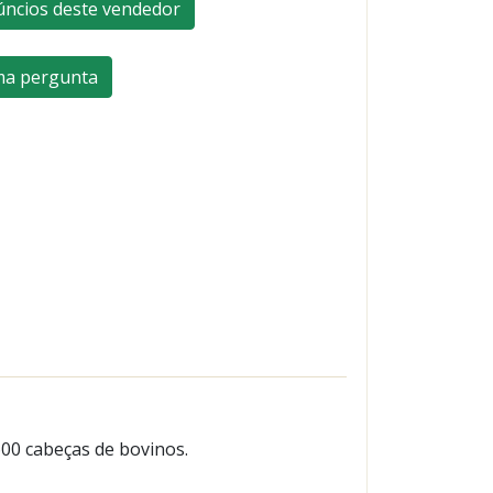
úncios deste vendedor
ma pergunta
00 cabeças de bovinos.