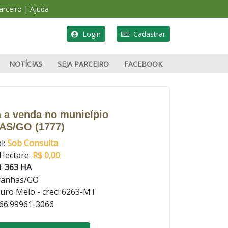
rceiro
|
Ajuda
Login
Cadastrar
NOTÍCIAS
SEJA PARCEIRO
FACEBOOK
PUBLICAR ANÚNCIO
 a venda no município
AS/GO (1777)
l:
Sob Consulta
 Hectare:
R$ 0,00
l:
363 HA
ranhas/GO
uro Melo - creci 6263-MT
66.99961-3066