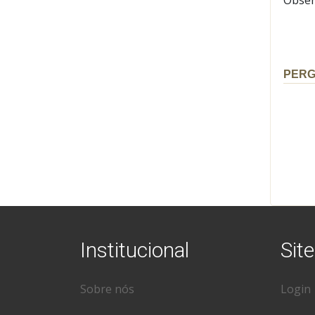
PER
Institucional
Site
Sobre nós
Login