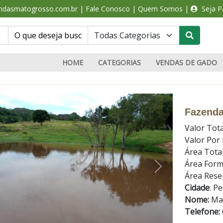
ndasmatogrosso.com.br
|
Fale Conosco
|
Quem Somos
|
Seja Pa
HOME
CATEGORIAS
VENDAS DE GADO
Fazenda
Valor Tota
Valor Por
Área Tota
Área For
Área Rese
terior
Próximo
Cidade
:
Pe
Nome:
Ma
Telefone: