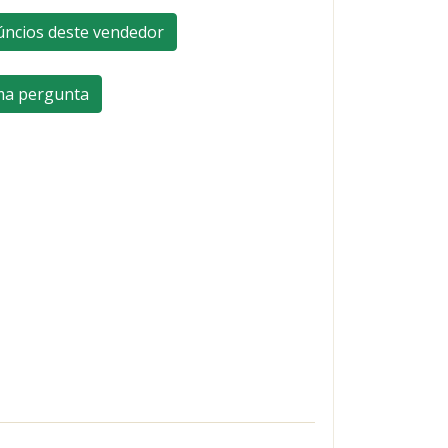
úncios deste vendedor
ma pergunta