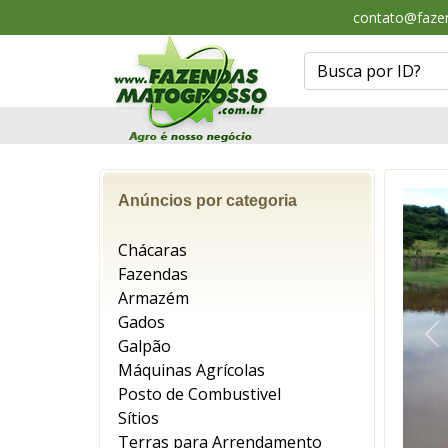
contato@faze
Anúncios por categoria
Chácaras
Fazendas
Armazém
Gados
Galpão
An
Máquinas Agrícolas
Posto de Combustivel
Sítios
Terras para Arrendamento