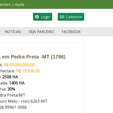
rceiro
|
Ajuda
Login
Cadastrar
NOTÍCIAS
SEJA PARCEIRO
FACEBOOK
PUBLICAR ANÚNCIO
 em Pedra Preta -MT (1786)
l:
R$ 50.000.000,00
 Hectare:
R$ 19.936,20
l:
2508 HA
mada:
1400 HA
rva:
30%
dra Preta/MT
uro Melo - creci 6263-MT
66.99961-3066