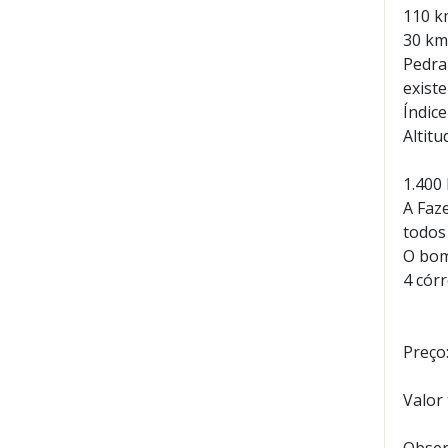
110 k
30 km
Pedra 
exist
Índic
Altitu
1.400
A Faz
todos
O bom
4 cór
Preço
Valor 
Obser