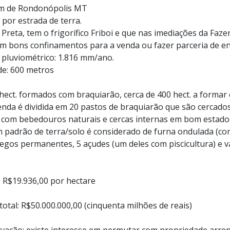
m de Rondonópolis MT
 por estrada de terra.
Preta, tem o frigorífico Friboi e que nas imediações da Faz
em bons confinamentos para a venda ou fazer parceria de e
e pluviométrico: 1.816 mm/ano.
de: 600 metros
 hect. formados com braquiarão, cerca de 400 hect. a formar 
enda é dividida em 20 pastos de braquiarão que são cercados
 com bebedouros naturais e cercas internas em bom estado
 padrão de terra/solo é considerado de furna ondulada (co
regos permanentes, 5 açudes (um deles com piscicultura) e v
: R$19.936,00 por hectare
total: R$50.000.000,00 (cinquenta milhões de reais)
vação: existe interesse em permutar com propriedade arre