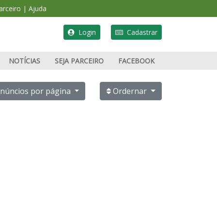
rceiro
|
Ajuda
Login
Cadastrar
NOTÍCIAS
SEJA PARCEIRO
FACEBOOK
PUBLICAR ANÚNCIO
núncios por página
Ordernar