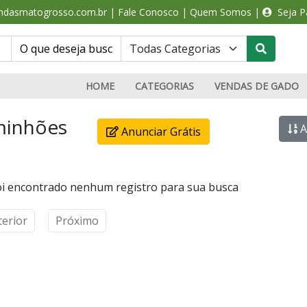
ndasmatogrosso.com.br
|
Fale Conosco
|
Quem Somos
|
Seja Pa
HOME
CATEGORIAS
VENDAS DE GADO
inhões
A
Anunciar Grátis
i encontrado nenhum registro para sua busca
terior
Próximo