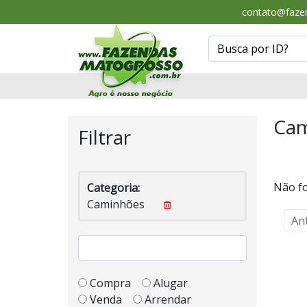
contato@faze
Cam
Filtrar
Não fo
Categoria:
Caminhões
An
Compra
Alugar
Venda
Arrendar